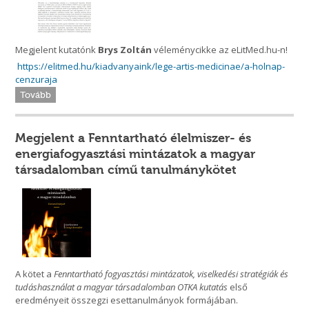
Megjelent kutatónk
Brys Zoltán
véleménycikke az eLitMed.hu-n!
https://elitmed.hu/kiadvanyaink/lege-artis-medicinae/a-holnap-
cenzuraja
Tovább
Megjelent a Fenntartható élelmiszer- és
energiafogyasztási mintázatok a magyar
társadalomban című tanulmánykötet
A kötet a
Fenntartható fogyasztási mintázatok, viselkedési stratégiák és
tudáshasználat a magyar társadalomban OTKA kutatás
első
eredményeit összegzi esettanulmányok formájában.